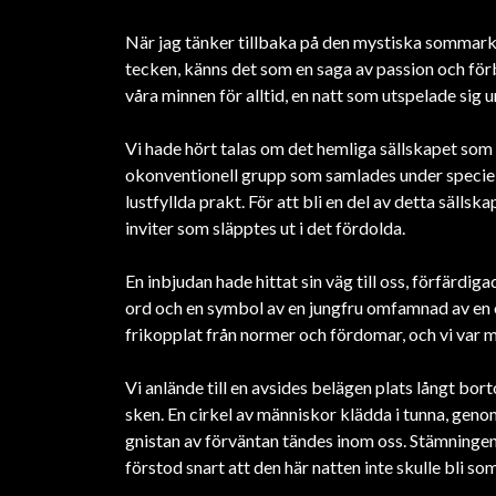
När jag tänker tillbaka på den mystiska sommark
tecken, känns det som en saga av passion och förbj
våra minnen för alltid, en natt som utspelade sig u
Vi hade hört talas om det hemliga sällskapet som
okonventionell grupp som samlades under speciella 
lustfyllda prakt. För att bli en del av detta sälls
inviter som släpptes ut i det fördolda.
En inbjudan hade hittat sin väg till oss, förfär
ord och en symbol av en jungfru omfamnad av en or
frikopplat från normer och fördomar, och vi var m
Vi anlände till en avsides belägen plats långt bor
sken. En cirkel av människor klädda i tunna, geno
gnistan av förväntan tändes inom oss. Stämningen 
förstod snart att den här natten inte skulle bli s