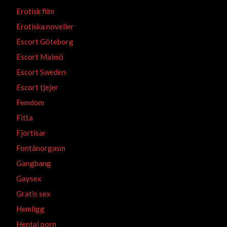
Erotisk film
Erotiska noveller
Escort Göteborg
Escort Malmö
Escort Sweden
Escort tjejer
Femdom
Fitta
Fjortisar
Fontänorgasm
Gangbang
Gaysex
Gratis sex
Hemligg
Hentai porn