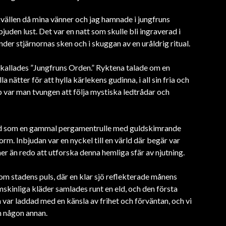
vällen då mina vänner och jag hamnade i jungfruns
uden lust. Det var en natt som skulle bli ingraverad i
nder stjärnornas sken och i skuggan av en uråldrig ritual.
 kallades ”Jungfruns Orden.” Ryktena talade om en
nätter för att hylla kärlekens gudinna, i all sin fria och
kap var man tvungen att följa mystiska ledtrådar och
digad som en gammal pergamentrulle med guldskimrande
m. Inbjudan var en nyckel till en värld där begär var
er än redo att utforska denna hemliga sfär av njutning.
tom stadens puls, där en klar sjö reflekterade månens
mskinliga kläder samlades runt en eld, och den första
var laddad med en känsla av frihet och förväntan, och vi
om någon annan.