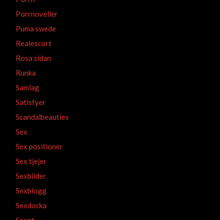
Porrnoveller
Puma swede
Realescort
Rosa sidan
Runka
Samlag
Satisfyer
Scandalbeauties
Sex
Sex positioner
Sex tjejer
Sexbilder
Sexblogg
Sexdocka
Sexet