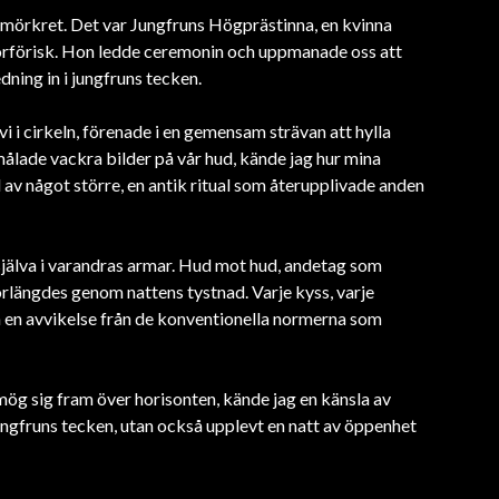
ur mörkret. Det var Jungfruns Högprästinna, en kvinna
förförisk. Hon ledde ceremonin och uppmanade oss att
dning in i jungfruns tecken.
 i cirkeln, förenade i en gemensam strävan att hylla
ålade vackra bilder på vår hud, kände jag hur mina
el av något större, en antik ritual som återupplivade anden
s själva i varandras armar. Hud mot hud, andetag som
rlängdes genom nattens tystnad. Varje kyss, varje
ch en avvikelse från de konventionella normerna som
mög sig fram över horisonten, kände jag en känsla av
jungfruns tecken, utan också upplevt en natt av öppenhet