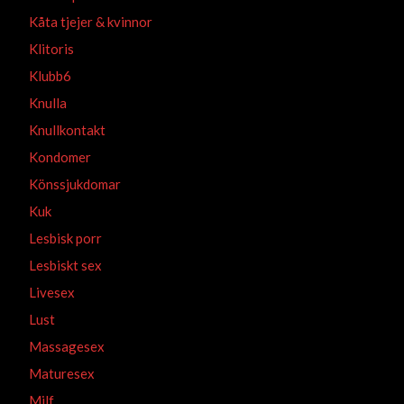
Kåta tjejer & kvinnor
Klitoris
Klubb6
Knulla
Knullkontakt
Kondomer
Könssjukdomar
Kuk
Lesbisk porr
Lesbiskt sex
Livesex
Lust
Massagesex
Maturesex
Milf