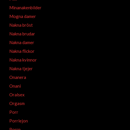
Minanakenbilder
Mogna damer
Nakna bröst
Nakna brudar
Nakna damer
Nakna flickor
Nakna kvinnor
Nakna tjejer
Onanera
Onani
Oralsex
Orgasm
Porr
Porrlejon
Porrn