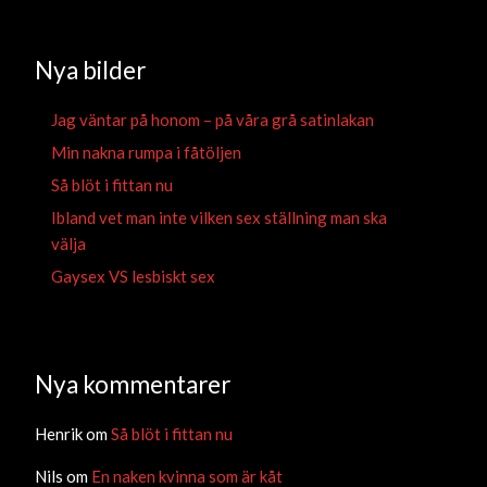
Nya bilder
Jag väntar på honom – på våra grå satinlakan
Min nakna rumpa i fåtöljen
Så blöt i fittan nu
Ibland vet man inte vilken sex ställning man ska
välja
Gaysex VS lesbiskt sex
Nya kommentarer
Henrik
om
Så blöt i fittan nu
Nils
om
En naken kvinna som är kåt