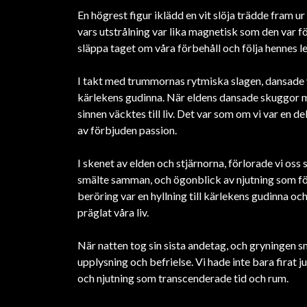
En högrest figur iklädd en vit slöja trädde fram 
vars utstrålning var lika magnetisk som den var 
släppa taget om våra förbehåll och följa hennes le
I takt med trummornas rytmiska slagen, dansade vi
kärlekens gudinna. När eldens dansade skuggor m
sinnen väcktes till liv. Det var som om vi var en d
av förbjuden passion.
I skenet av elden och stjärnorna, förlorade vi os
smälte samman, och ögonblick av njutning som fö
beröring var en hyllning till kärlekens gudinna o
präglat våra liv.
När natten tog sin sista andetag, och gryningen s
upplysning och befrielse. Vi hade inte bara firat 
och njutning som transcenderade tid och rum.