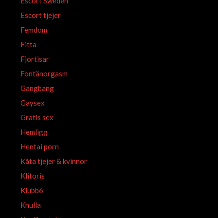
Escort Sweden
Escort tjejer
Femdom
Fitta
Fjortisar
Fontänorgasm
Gangbang
Gaysex
Gratis sex
Hemligg
Hentai porn
Kåta tjejer & kvinnor
Klitoris
Klubb6
Knulla