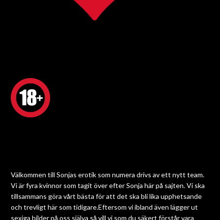
Välkommen till Sonjas erotik som numera drivs av ett nytt team.
Vi är fyra kvinnor som tagit över efter Sonja här på sajten. Vi ska
tillsammans göra vårt bästa för att det ska bli lika upphetsande
och trevligt här som tidigare.Eftersom vi ibland även lägger ut
sexiga bilder på oss själva så vill vi som du säkert förstår vara