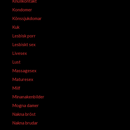
Knullkontakt
Kondomer
Könssjukdomar
Kuk
Lesbisk porr
Lesbiskt sex
Livesex
Lust
Massagesex
Maturesex
Milf
Minanakenbilder
Mogna damer
Nakna bröst
Nakna brudar