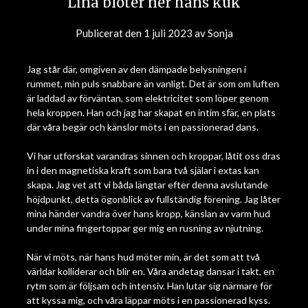
Lina blöter ner hans kuk
Publicerat den
1 juli 2023
av
Sonja
Jag står där, omgiven av den dämpade belysningen i
rummet, min puls snabbare än vanligt. Det är som om luften
är laddad av förväntan, som elektricitet som löper genom
hela kroppen. Han och jag har skapat en intim sfär, en plats
där våra begär och känslor möts i en passionerad dans.
Vi har utforskat varandras sinnen och kroppar, låtit oss dras
in i den magnetiska kraft som bara två själar i extas kan
skapa. Jag vet att vi båda längtar efter denna avslutande
höjdpunkt, detta ögonblick av fullständig förening. Jag låter
mina händer vandra över hans kropp, känslan av varm hud
under mina fingertoppar ger mig en rusning av njutning.
När vi möts, när hans hud möter min, är det som att två
världar kolliderar och blir en. Våra andetag dansar i takt, en
rytm som är följsam och intensiv. Han lutar sig närmare för
att kyssa mig, och våra läppar möts i en passionerad kyss.