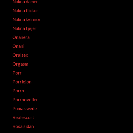
Nakna damer
Nakna flickor
Nakna kvinnor
Nakna tjejer
Onanera
Onani
Oralsex
Orgasm
Porr
Porrlejon
Porrn
Porrnoveller
Puma swede
Realescort
Rosa sidan