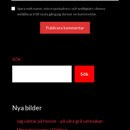
Spara mitt namn, min e-postadress och webbplats i denna
webbläsare till nästa gång jag skriver en kommentar.
ALTERNATIVE:
SÖK
Sök
Nya bilder
Jag väntar på honom – på våra grå satinlakan
Min nakna rumpa i fåtöljen