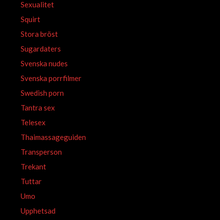
Sexualitet
Squirt
Stora bröst
Sugardaters
Svenska nudes
Svenska porrfilmer
Swedish porn
Tantra sex
Telesex
Thaimassageguiden
Transperson
Trekant
Tuttar
Umo
Upphetsad