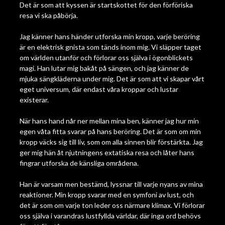
Det är som att kyssen är startskottet för den förföriska
resa vi ska påbörja.
Jag känner hans händer utforska min kropp, varje beröring
är en elektrisk gnista som tänds inom mig. Vi släpper taget
om världen utanför och förlorar oss själva i ögonblickets
magi. Han lutar mig bakåt på sängen, och jag känner de
mjuka sängkläderna under mig. Det är som att vi skapar vårt
eget universum, där endast våra kroppar och lustar
existerar.
När hans hand når ner mellan mina ben, känner jag hur min
egen våta fitta svarar på hans beröring. Det är som om min
kropp väcks sig till liv, som om alla sinnen blir förstärkta. Jag
ger mig hän åt njutningens extatiska resa och låter hans
fingrar utforska de känsliga områdena.
Han är varsam men bestämd, lyssnar till varje nyans av mina
reaktioner. Min kropp svarar med en symfoni av lust, och
det är som om varje ton leder oss närmare klimax. Vi förlorar
oss själva i varandras lustfyllda världar, där inga ord behövs