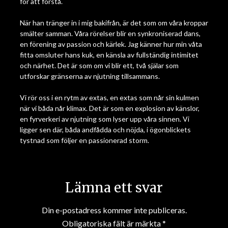
för att förstå.
När han tränger in i mig bakifrån, är det som om våra kroppar
smälter samman. Våra rörelser blir en synkroniserad dans,
en förening av passion och kärlek. Jag känner hur min våta
fitta omsluter hans kuk, en känsla av fullständig intimitet
och närhet. Det är som om vi blir ett, två själar som
utforskar gränserna av njutning tillsammans.
Vi rör oss i en rytm av extas, en extas som når sin kulmen
när vi båda når klimax. Det är som en explosion av känslor,
en fyrverkeri av njutning som lyser upp våra sinnen. Vi
ligger sen där, båda andfådda och nöjda, i ögonblickets
tystnad som följer en passionerad storm.
Lämna ett svar
Din e-postadress kommer inte publiceras.
Obligatoriska fält är märkta
*