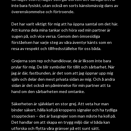
inte bara fysiskt, utan också en sorts känslomässig dans av
överenskommelse och förtroende.
Det har varit viktigt för mig att ha öppna samtal om det här.
Att kunna dela mina tankar och höra vad min partner är
sugen på, och vice versa. Genom den ömsesidiga
förståelsen har varje steg av våra äventyr känts som en
resa av respekt och tillfredsställelse för oss båda.
Grejerna som rep och handklovar, de är liksom inte bara
prylar för mig. De blir symboler för tillit och sårbarhet. När
jag är där, fastbunden, är det som att jag öppnar upp mig
själv och delar den mest privata sidan av mig. Och å andra
sidan är det också en påminnelse för min partner att ta
hand om den sårbarheten med omtanke.
Säkerheten är självklart en stor grej. Att veta hur man
binder säkert, hålla koll på kroppens signaler och ha tydliga
stopptecken – det är basgrejer som man måste ha koll på.
Det handlar om att skapa en trygg miljö där vi båda kan
utforska och flytta våra gränser på ett sunt sätt.