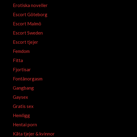
Erotiska noveller
Escort Göteborg
Escort Malmö
Escort Sweden
Escort tjejer
Femdom
Fitta
Fjortisar
Fontänorgasm
Gangbang
Gaysex
Gratis sex
Hemligg
Hentai porn
Kåta tjejer & kvinnor