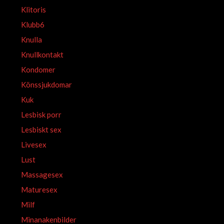
Klitoris
Klubb6
Knulla
Knullkontakt
Kondomer
Könssjukdomar
Kuk
Lesbisk porr
Lesbiskt sex
Livesex
Lust
Massagesex
Maturesex
Milf
Minanakenbilder