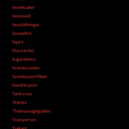
Sexleksaker
Sexnovell
Sexställningar
Sexualitet
Squirt
Stora bröst
Sugardaters
Svenska nudes
Svenska porrfilmer
Swedish porn
Tantra sex
Telesex
Thaimassageguiden
Transperson
Trekant