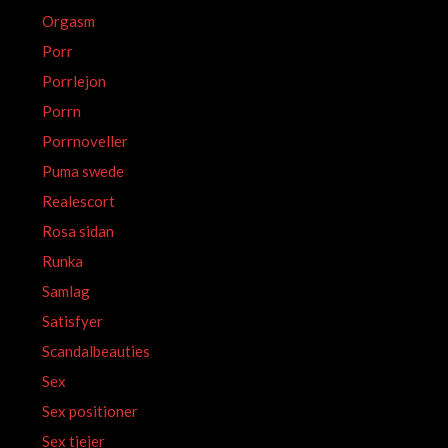
Orgasm
Porr
Porrlejon
Porrn
Porrnoveller
Puma swede
Realescort
Rosa sidan
Runka
Samlag
Satisfyer
Scandalbeauties
Sex
Sex positioner
Sex tjejer