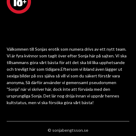
Välkommen till Sonjas erotik som numera drivs av ett nytt team.
Vi är fyra kvinnor som tagit över efter Sonja här på sajten. Vi ska
tillsammans göra vårt bästa för att det ska bli lika upphetsande
och trevligt här som tidigare.Eftersom vi ibland även lägger ut
sexiga bilder på oss själva så vill vi som du säkert förstår vara
anonyma, Så därför använder vi gemensamt pseudonymen
"Sonja" när vi skriver här, dock inte att förväxla med den
ursprungliga Sonja. Det lär nog dröja innan vi uppnår hennes
kultstatus, men vi ska försöka göra vårt bästa!
© sonjabengtsson.se