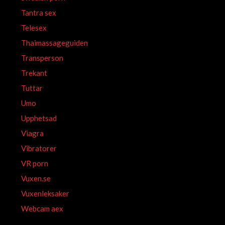
Tantra sex
Telesex
Thaimassageguiden
Transperson
Trekant
Tuttar
Umo
Upphetsad
Viagra
Vibratorer
VR porn
Vuxen.se
Vuxenleksaker
Webcam aex