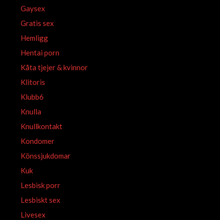
Gaysex
Gratis sex
Hemligg
Hentai porn
Kåta tjejer & kvinnor
Klitoris
Klubb6
Knulla
Knullkontakt
Kondomer
Könssjukdomar
Kuk
Lesbisk porr
Lesbiskt sex
Livesex