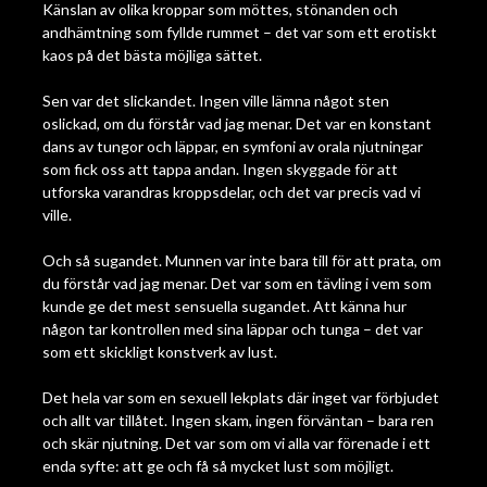
Känslan av olika kroppar som möttes, stönanden och
andhämtning som fyllde rummet – det var som ett erotiskt
kaos på det bästa möjliga sättet.
Sen var det slickandet. Ingen ville lämna något sten
oslickad, om du förstår vad jag menar. Det var en konstant
dans av tungor och läppar, en symfoni av orala njutningar
som fick oss att tappa andan. Ingen skyggade för att
utforska varandras kroppsdelar, och det var precis vad vi
ville.
Och så sugandet. Munnen var inte bara till för att prata, om
du förstår vad jag menar. Det var som en tävling i vem som
kunde ge det mest sensuella sugandet. Att känna hur
någon tar kontrollen med sina läppar och tunga – det var
som ett skickligt konstverk av lust.
Det hela var som en sexuell lekplats där inget var förbjudet
och allt var tillåtet. Ingen skam, ingen förväntan – bara ren
och skär njutning. Det var som om vi alla var förenade i ett
enda syfte: att ge och få så mycket lust som möjligt.