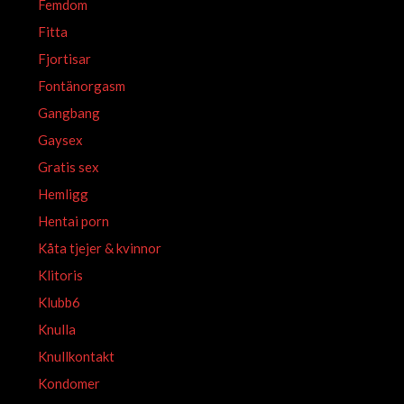
Femdom
Fitta
Fjortisar
Fontänorgasm
Gangbang
Gaysex
Gratis sex
Hemligg
Hentai porn
Kåta tjejer & kvinnor
Klitoris
Klubb6
Knulla
Knullkontakt
Kondomer