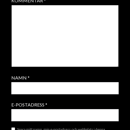
KOMMENTAR
*
NAMN
*
E-POSTADRESS
*
Spara mitt namn, min e-postadress och webbplats i denna