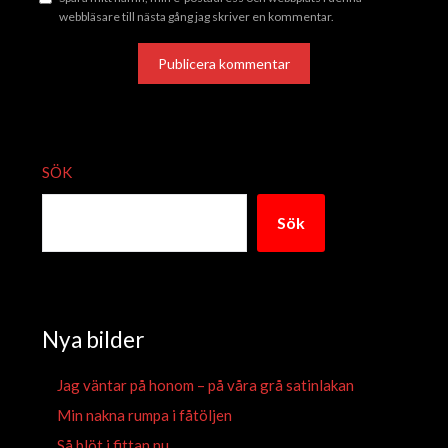
webbläsare till nästa gång jag skriver en kommentar.
ALTERNATIVE:
SÖK
Sök
Nya bilder
Jag väntar på honom – på våra grå satinlakan
Min nakna rumpa i fåtöljen
Så blöt i fittan nu