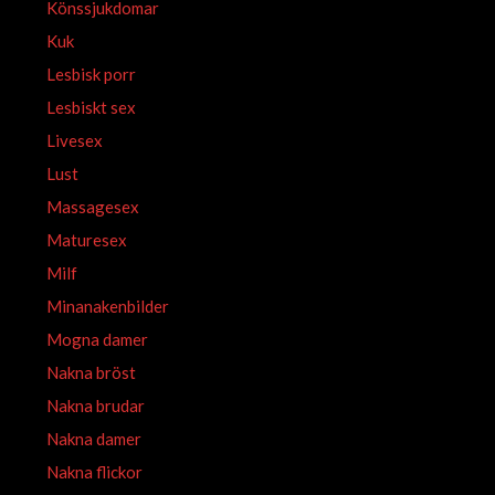
Könssjukdomar
Kuk
Lesbisk porr
Lesbiskt sex
Livesex
Lust
Massagesex
Maturesex
Milf
Minanakenbilder
Mogna damer
Nakna bröst
Nakna brudar
Nakna damer
Nakna flickor