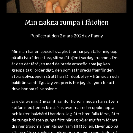
Min nakna rumpa i fåtöljen
Publicerat den
2 mars 2026
av
Fanny
Min man har en speciell svaghet för när jag ställer mig upp
på alla fyra i den stora, slitna fåtöljen i vardagsrummet. Det
är den där fåtöljen med de breda armstöd som jag kan
greppa tag i ordentligt, den som står precis framför den
stora golvspegeln så att han får dubbel vy – från sidan och
bakifrån samtidigt. Jag vet precis hur jag ska göra för att
driva honom till vansinne.
Jag klär av mig långsamt framför honom medan han sitter i
soffan med benen brett isär, byxorna redan uppknäppta
och kuken halvhård i handen. Jag låter bh:n falla först, låter
de tunga brösten gunga fritt när jag böjer mig fram för att
dra ner trosorna. Sen går jag fram till fåtöljen, kliver upp på
sitsen på knä, sänker överkroppen ner mot ryggstödet så