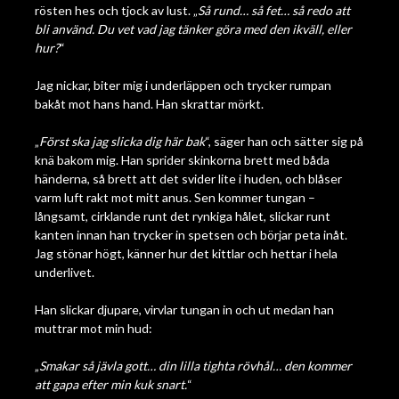
rösten hes och tjock av lust. „
Så rund… så fet… så redo att
bli använd. Du vet vad jag tänker göra med den ikväll, eller
hur?
“
Jag nickar, biter mig i underläppen och trycker rumpan
bakåt mot hans hand. Han skrattar mörkt.
„
Först ska jag slicka dig här bak
“, säger han och sätter sig på
knä bakom mig. Han sprider skinkorna brett med båda
händerna, så brett att det svider lite i huden, och blåser
varm luft rakt mot mitt anus. Sen kommer tungan –
långsamt, cirklande runt det rynkiga hålet, slickar runt
kanten innan han trycker in spetsen och börjar peta inåt.
Jag stönar högt, känner hur det kittlar och hettar i hela
underlivet.
Han slickar djupare, virvlar tungan in och ut medan han
muttrar mot min hud:
„
Smakar så jävla gott… din lilla tighta rövhål… den kommer
att gapa efter min kuk snart.
“