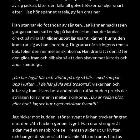
av sig jackan, låter den falla till golvet. Byxorna följer snart
efter – jag hör spännet rassla, gylfen dras ner.
Han stannar vid fotändan av sängen. Jag känner madrassen
gunga när han sätter sig på kanten. Hans händer landar
direkt på mina lår, glider uppåt långsamt, känner hur huden
knottrar sig av hans beröring. Fingrarna når stringens remsa
bak, följer den ner mellan skinkorna. Han drar lätt i den, låter
den glida fram och tillbaka så att den skaver mot klitoris och
anus samtidigt.
„
Du har legat här och väntat på mig så här… med rumpan
upp i luften… i de här jävla små trosorna
“, viskar han och
lutar sig fram. Hans heta andedräkt träffar huden precis där
stringen försvinner in mellan skinkorna. „
Du är redan blöt,
eller hur? Jag ser hur tyget mörknar framtill.
“
Jag nickar mot kudden, stönar svagt när han trycker fingret
mot den våta fläcken genom tyget. Han drar stringen åt
sidan med en snabb rörelse – remsan glider ut ur klyftan
och hänger åt sidan så att hela min fitta och anus blottas