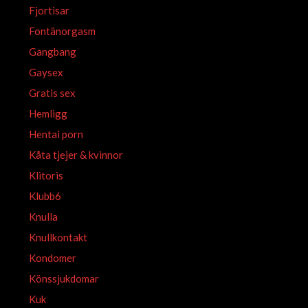
Fjortisar
Fontänorgasm
Gangbang
Gaysex
Gratis sex
Hemligg
Hentai porn
Kåta tjejer & kvinnor
Klitoris
Klubb6
Knulla
Knullkontakt
Kondomer
Könssjukdomar
Kuk