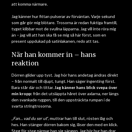
att komma närmare.
Jag känner hur fittan pulserar av förväntan. Varje sekund
som går gör mig blötare. Trosorna är redan fuktiga framtill,
tyget klibbar mot de svullna läpparna. Jag vill inte röra mig
än – jag vill att han ska få se mig så här först, som en
present uppdukad på satinlakanen, redo att tas.
När han kommer in – hans
reaktion
Dörren glider upp tyst. Jag hör hans andetag ändras direkt
– från normalt till djupt, tungt. Han säger ingenting först.
Bara står där och tittar.
Jag känner hans blick svepa över
min kropp:
från det utsläppta håret över axlarna, ner längs
den svankade ryggen, till den uppsträckta rumpan i de
svarta stringtrosorna.
„
Fan… vad du ser ut
“, muttrar han till slut, rösten låg och
hes. Han stänger dörren bakom sig, låser den med en klick.
Steg för steg närmar han sig sängen. Jag hör hur han drar