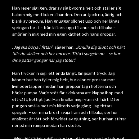
Han reser sig igen, drar av sig byxorna helt och ställer sig
bakom mig med kuken i handen. Den är tjock nu, ådrig och
blank av precum. Han gnuggar ollonet upp och ner längs
springan först – från klitoris upp till anus och tillbaka –
smörjer in mig med min egen kåthet och hans droppar.
„
Jag ska börja i fittan“
, säger han. „
Knulla dig djupt och hårt
tills du skriker och ber om mer. Titta i spegeln nu – se hur
dina pattar gungar när jag stöter
.“
Han trycker in sig i ett enda långt, långsamt tryck. Jag
känner hur han fyller mig helt, hur ollonet pressar mot
livmodertappen medan han greppar tag i höfterna och
börjar pumpa. Varje stöt får skinkorna att klappa ihop med
ett vått, köttigt ljud. Han knullar mig rytmiskt, hårt, låter
pungen smälla mot min klitoris varje gång. Jag tittar i
spegeln – ser mina bröst svaja fram och tillbaka, ser hur
ansiktet är rött och förvridet av njutning, ser hur han stirrar
ner på min rumpa medan han stöter.
„
Men det räcker inte
“, viskar han efter en stund och drar ut