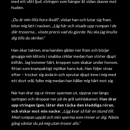
med ett vått ljud, stringen som hänger åt sidan skaver mot
huden.
„
Du är min lilla hora ikväll
“, viskar han och lutar sig fram,
biter mig lätt i nacken. „
Låg här och visade upp rumpan i de
där trosorna… visste precis vad du gjorde. Nu ska jag knulla
dig tills du skriker.
“
Han ökar takten, ena handen glider ner fram och börjar
gnugga min klitoris i snabba cirklar medan han stöter djupt
inifrån. Jag kommer hårt, kroppen som skakar under honom,
fittan som krampaktigt mjölkar hans kuk. Han följer strax
efter – trycker sig ända in och sprutar djupt inne i mig med
ett dovt vrål, fyller mig medan han håller mig hårt mot sig.
När han drar sig ur rinner sperman ut, sipprar ner längs
springan och droppar ner på de grå satinlakanen.
Han drar
upp stringen igen, låter den täcka den kladdiga röran,
och viskar mot min nacke:
„
Ligg kvar så här en stund till.
Med rumpan uppåt och min sperma som rinner ur dig. Nästa
gång väntar du på mig utan trosor alls.
“