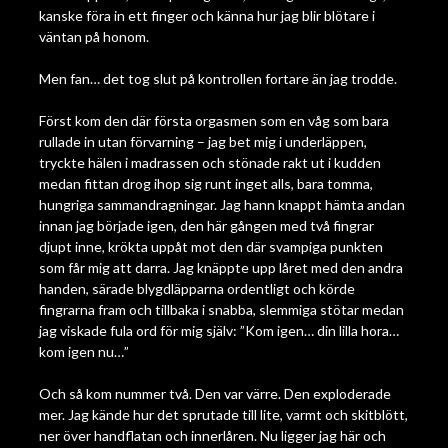
kanske föra in ett finger och känna hur jag blir blötare i
väntan på honom.
Men fan… det tog slut på kontrollen fortare än jag trodde.
Först kom den där första orgasmen som en våg som bara
rullade in utan förvarning – jag bet mig i underläppen,
tryckte hälen i madrassen och stönade rakt ut i kudden
medan fittan drog ihop sig runt inget alls, bara tomma,
hungriga sammandragningar. Jag hann knappt hämta andan
innan jag började igen, den här gången med två fingrar
djupt inne, krökta uppåt mot den där svampiga punkten
som får mig att darra. Jag knäppte upp låret med den andra
handen, särade blygdläpparna ordentligt och körde
fingrarna fram och tillbaka i snabba, slemmiga stötar medan
jag viskade fula ord för mig själv: ”Kom igen… din lilla hora…
kom igen nu…”
Och så kom nummer två. Den var värre. Den exploderade
mer. Jag kände hur det sprutade till lite, varmt och skitblött,
ner över handflatan och innerlåren. Nu ligger jag här och