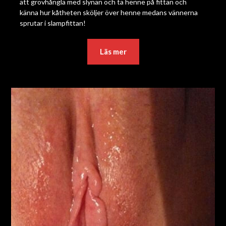
att grovhångla med slynan och ta henne på fittan och
känna hur kåtheten sköljer över henne medans vännerna
sprutar i slampfittan!
Läs mer