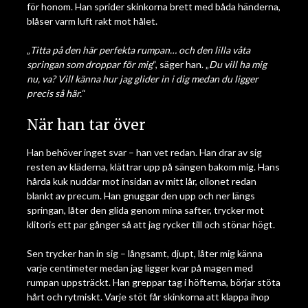
för honom. Han sprider skinkorna brett med båda händerna,
blåser varm luft rakt mot hålet.
„
Titta på den här perfekta rumpan… och den lilla våta
springan som droppar för mig
“, säger han. „
Du vill ha mig
nu, va? Vill känna hur jag glider in i dig medan du ligger
precis så här.
“
När han tar över
Han behöver inget svar – han vet redan. Han drar av sig
resten av kläderna, klättrar upp på sängen bakom mig. Hans
hårda kuk nuddar mot insidan av mitt lår, ollonet redan
blankt av precum. Han gnuggar den upp och ner längs
springan, låter den glida genom mina safter, trycker mot
klitoris ett par gånger så att jag rycker till och stönar högt.
Sen trycker han in sig – långsamt, djupt, låter mig känna
varje centimeter medan jag ligger kvar på magen med
rumpan uppsträckt. Han greppar tag i höfterna, börjar stöta
hårt och rytmiskt. Varje stöt får skinkorna att klappa ihop