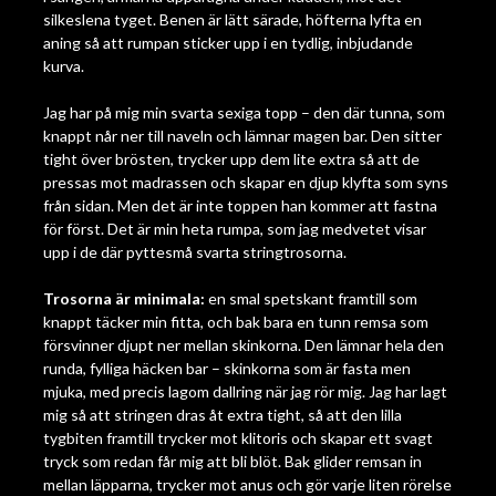
silkeslena tyget. Benen är lätt särade, höfterna lyfta en
aning så att rumpan sticker upp i en tydlig, inbjudande
kurva.
Jag har på mig min svarta sexiga topp – den där tunna, som
knappt når ner till naveln och lämnar magen bar. Den sitter
tight över brösten, trycker upp dem lite extra så att de
pressas mot madrassen och skapar en djup klyfta som syns
från sidan. Men det är inte toppen han kommer att fastna
för först. Det är min heta rumpa, som jag medvetet visar
upp i de där pyttesmå svarta stringtrosorna.
Trosorna är minimala:
en smal spetskant framtill som
knappt täcker min fitta, och bak bara en tunn remsa som
försvinner djupt ner mellan skinkorna. Den lämnar hela den
runda, fylliga häcken bar – skinkorna som är fasta men
mjuka, med precis lagom dallring när jag rör mig. Jag har lagt
mig så att stringen dras åt extra tight, så att den lilla
tygbiten framtill trycker mot klitoris och skapar ett svagt
tryck som redan får mig att bli blöt. Bak glider remsan in
mellan läpparna, trycker mot anus och gör varje liten rörelse