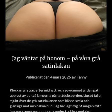
Jag väntar på honom – på våra grå
satinlakan
Publicerat den
4 mars 2026
av
Fanny
Klockan är strax efter midnatt, och sovrummet är dämpat
upplyst av de två lamporna på nattduksborden. Ljuset faller
mjukt över de grå satinlakanen som känns svala och
glansiga mot min nakna hud. Jag har lagt mig på magen mitt
i sängen, armarna uppdragna under kudden, mot det