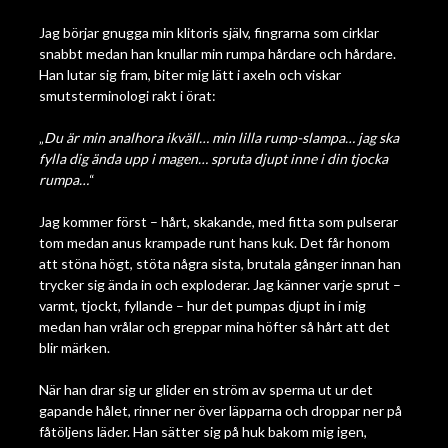
Jag börjar gnugga min klitoris själv, fingrarna som cirklar
snabbt medan han knullar min rumpa hårdare och hårdare.
Han lutar sig fram, biter mig lätt i axeln och viskar
smutsterminologi rakt i örat:
„
Du är min analhora ikväll… min lilla rump-slampa… jag ska
fylla dig ända upp i magen… spruta djupt inne i din tjocka
rumpa…
“
Jag kommer först – hårt, skakande, med fitta som pulserar
tom medan anus krampade runt hans kuk. Det får honom
att stöna högt, stöta några sista, brutala gånger innan han
trycker sig ända in och exploderar. Jag känner varje sprut –
varmt, tjockt, fyllande – hur det pumpas djupt in i mig
medan han vrålar och greppar mina höfter så hårt att det
blir märken.
När han drar sig ur glider en ström av sperma ut ur det
gapande hålet, rinner ner över läpparna och droppar ner på
fåtöljens läder. Han sätter sig på huk bakom mig igen,