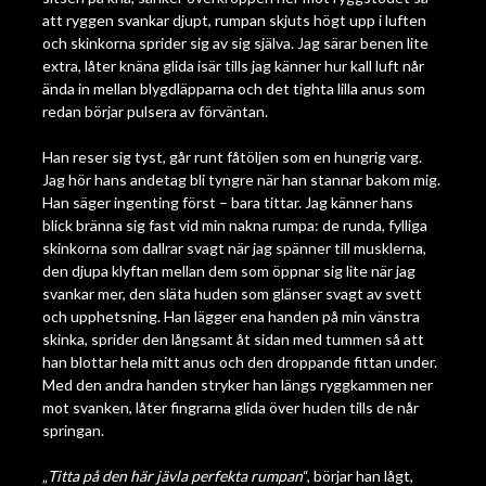
att ryggen svankar djupt, rumpan skjuts högt upp i luften
och skinkorna sprider sig av sig själva. Jag särar benen lite
extra, låter knäna glida isär tills jag känner hur kall luft når
ända in mellan blygdläpparna och det tighta lilla anus som
redan börjar pulsera av förväntan.
Han reser sig tyst, går runt fåtöljen som en hungrig varg.
Jag hör hans andetag bli tyngre när han stannar bakom mig.
Han säger ingenting först – bara tittar. Jag känner hans
blick bränna sig fast vid min nakna rumpa: de runda, fylliga
skinkorna som dallrar svagt när jag spänner till musklerna,
den djupa klyftan mellan dem som öppnar sig lite när jag
svankar mer, den släta huden som glänser svagt av svett
och upphetsning. Han lägger ena handen på min vänstra
skinka, sprider den långsamt åt sidan med tummen så att
han blottar hela mitt anus och den droppande fittan under.
Med den andra handen stryker han längs ryggkammen ner
mot svanken, låter fingrarna glida över huden tills de når
springan.
„
Titta på den här jävla perfekta rumpan
“, börjar han lågt,