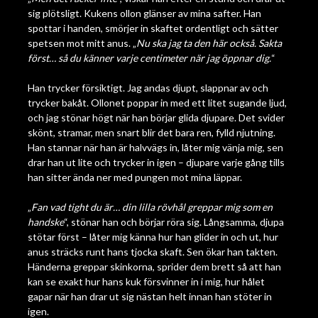
sig plötsligt. Kukens ollon glänser av mina safter. Han
spottar i handen, smörjer in skaftet ordentligt och sätter
spetsen mot mitt anus. „
Nu ska jag ta den här också. Sakta
först… så du känner varje centimeter när jag öppnar dig.
“
Han trycker försiktigt. Jag andas djupt, slappnar av och
trycker bakåt. Ollonet poppar in med ett litet sugande ljud,
och jag stönar högt när han börjar glida djupare. Det svider
skönt, stramar, men snart blir det bara ren, fylld njutning.
Han stannar när han är halvvägs in, låter mig vänja mig, sen
drar han ut lite och trycker in igen – djupare varje gång tills
han sitter ända ner med pungen mot mina läppar.
„
Fan vad tight du är… din lilla rövhål greppar mig som en
handske
“, stönar han och börjar röra sig. Långsamma, djupa
stötar först – låter mig känna hur han glider in och ut, hur
anus sträcks runt hans tjocka skaft. Sen ökar han takten.
Händerna greppar skinkorna, sprider dem brett så att han
kan se exakt hur hans kuk försvinner in i mig, hur hålet
gapar när han drar ut sig nästan helt innan han stöter in
igen.