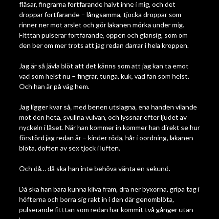
flåsar, fingrarna fortfarande halvt inne i mig, och det
droppar fortfarande – långsamma, tjocka droppar som
rinner ner mot arslet och gör lakanen mörka under mig.
Fitttan pulserar fortfarande, öppen och glansig, som om
den ber om mer trots att jag redan darrar i hela kroppen.
Jag är så jävla blöt att det känns som att jag kan ta emot
vad som helst nu – fingrar, tunga, kuk, vad fan som helst.
Och han är på väg hem.
Jag ligger kvar så, med benen utslagna, ena handen vilande
mot den heta, svullna vulvan, och lyssnar efter ljudet av
nyckeln i låset. När han kommer in kommer han direkt se hur
förstörd jag redan är – kinder röda, hår i oordning, lakanen
blöta, doften av sex tjock i luften.
Och då… då ska han inte behöva vänta en sekund.
Då ska han bara kunna kliva fram, dra ner byxorna, gripa tag i
höfterna och borra sig rakt in i den där genomblöta,
pulserande fitttan som redan har kommit två gånger utan