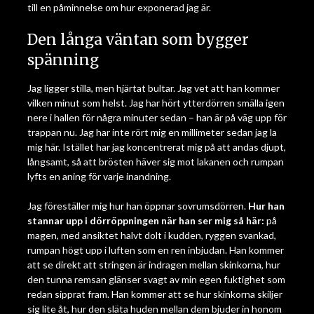
till en påminnelse om hur exponerad jag är.
Den långa väntan som bygger
spänning
Jag ligger stilla, men hjärtat bultar. Jag vet att han kommer
vilken minut som helst. Jag har hört ytterdörren smälla igen
nere i hallen för några minuter sedan – han är på väg upp för
trappan nu. Jag har inte rört mig en millimeter sedan jag la
mig här. Istället har jag koncentrerat mig på att andas djupt,
långsamt, så att brösten häver sig mot lakanen och rumpan
lyfts en aning för varje inandning.
Jag föreställer mig hur han öppnar sovrumsdörren.
Hur han
stannar upp i dörröppningen när han ser mig så här:
på
magen, med ansiktet halvt dolt i kudden, ryggen svankad,
rumpan högt upp i luften som en ren inbjudan. Han kommer
att se direkt att stringen är indragen mellan skinkorna, hur
den tunna remsan glänser svagt av min egen fuktighet som
redan sipprat fram. Han kommer att se hur skinkorna skiljer
sig lite åt, hur den släta huden mellan dem bjuder in honom